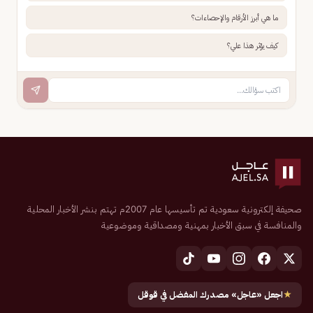
ما هي أبرز الأرقام والإحصاءات؟
كيف يؤثر هذا علي؟
صحيفة إلكترونية سعودية تم تأسيسها عام 2007م تهتم بنشر الأخبار المحلية
والمنافسة في سبق الأخبار بمهنية ومصداقية وموضوعية
★
اجعل «عاجل» مصدرك المفضل في قوقل