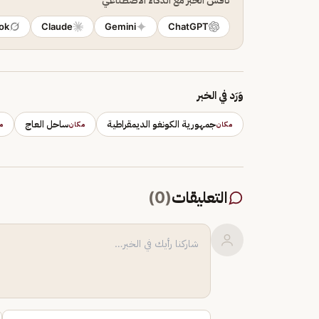
ok
Claude
Gemini
ChatGPT
وَرَد في الخبر
جمهورية الكونغو الديمقراطية
ساحل العاج
مكان
مكان
م
التعليقات
(
0
)