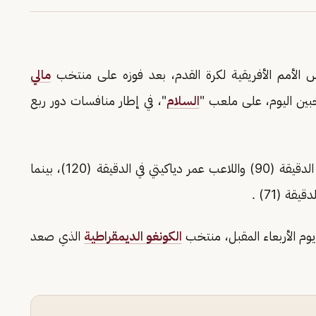
الأمم الأفريقية لكرة القدم، بعد فوزه على منتخب
مالي
بين اليوم، على ملعب "
السلام
"، في إطار منافسات دور ربع
سجل ثنائية كوت ديفوار اللاعب سيمون ادينجرا في الدقيقة (90) واللاعب عمر دياكيتي في الدقيقة (120)، بينما
ة (71) .
وم الأربعاء المقبل، منتخب
الكونغو الديمقراطية
الذي صعد