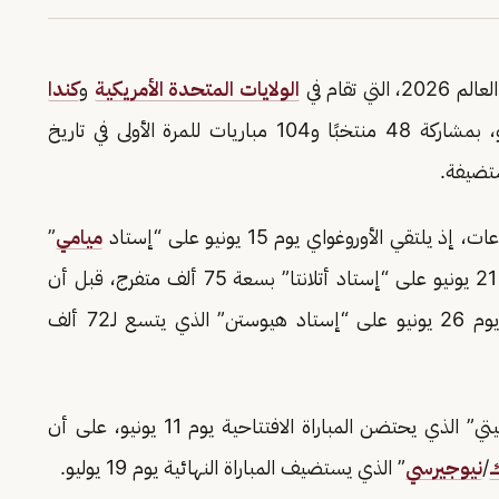
تقام في
الولايات المتحدة الأمريكية
و
كندا
خلال الفترة من 11 يونيو إلى 19 يوليو، بمشاركة 48 منتخبًا و104 مباريات للمرة الأولى في تاريخ
 الأوروغواي يوم 15 يونيو على “إستاد
ميامي
”
الذي يتسع لـ65 ألف متفرج، ثم يواجه إسبانيا يوم 21 يونيو على “إستاد أتلانتا” بسعة 75 ألف متفرج، قبل أن
يختتم مبارياته في الدور الأول أمام الرأس الأخضر يوم 26 يونيو على “إستاد هيوستن” الذي يتسع لـ72 ألف
وتنطلق منافسات البطولة من “إستاد مكسيكو سيتي” الذي يحتضن المباراة الافتتاحية يوم 11 يونيو، على أن
ك
/
نيوجيرسي
” الذي يستضيف المباراة النهائية يوم 19 يوليو.