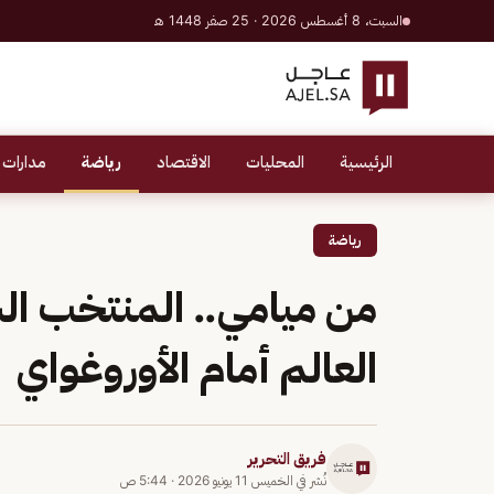
السبت، 8 أغسطس 2026 · 25 صفر 1448 هـ
الرئيسية
المحليات
الاقتصاد
رياضة
مدارات 
رياضة
من ميامي.. المنتخب ال
العالم أمام الأوروغواي
فريق التحرير
نُشر في
الخميس 11 يونيو 2026
·
5:44 ص