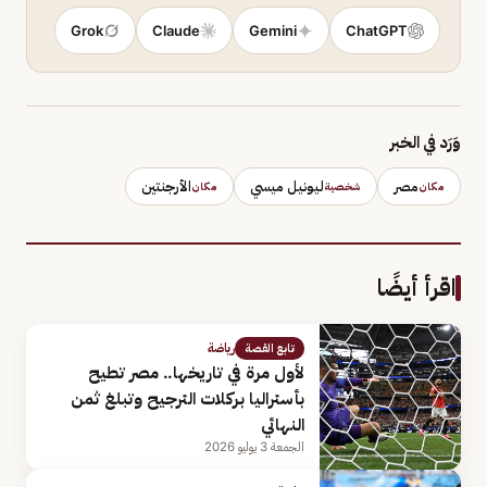
Grok
Claude
Gemini
ChatGPT
وَرَد في الخبر
مصر
ليونيل ميسي
الأرجنتين
مكان
شخصية
مكان
اقرأ أيضًا
رياضة
تابع القصة
لأول مرة في تاريخها.. مصر تطيح
بأستراليا بركلات الترجيح وتبلغ ثمن
النهائي
الجمعة 3 يوليو 2026