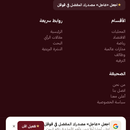
★
اجعل «عاجل» مصدرك المفضل في قوقل
الأقسام
روابط سريعة
المحليات
الرئيسية
الاقتصاد
مقالات الرأي
رياضة
البحث
مدارات عالمية
النشرة البريدية
وظائف
الترفيه
الصحيفة
من نحن
اتصل بنا
أعلن معنا
سياسة الخصوصية
اجعل «عاجل» مصدرك المفضل في قوقل
★
جميع الحقوق محفوظة لـ شركة إيجاز للنشر الإلكتروني المالكة لصحيفة عاجل
تفعيل الآن
لتظهر أخبارنا أولاً ضمن «أهم الأخبار» في نتائج البحث