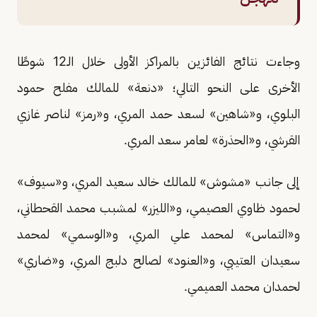
وجاءت نتائج الفائزين بالمراكز الأولى خلال الـ12 شوطًا
الأخرى على النحو التالي؛ «دنعة» للمالك مفلح حمود
البلوي، و«شاهين» لسعد حمد المري، و«رمز» لناصر غازي
القرشي، و«الحذرة» لعامر سعد المري.
إلى جانب «مشوش» للمالك خالد سعيد المري، و«سيوف»
لحمود ظاوي العصيمي، و«الليزر» لمشبب محمد القحطاني،
و«التماس» لمحمد علي المري، و«الوسمي» لمحمد
سعيدان العتيبي، و«العنود» لصالح دلبج المري، و«ضاري»
لحمدان محمد العميمي.