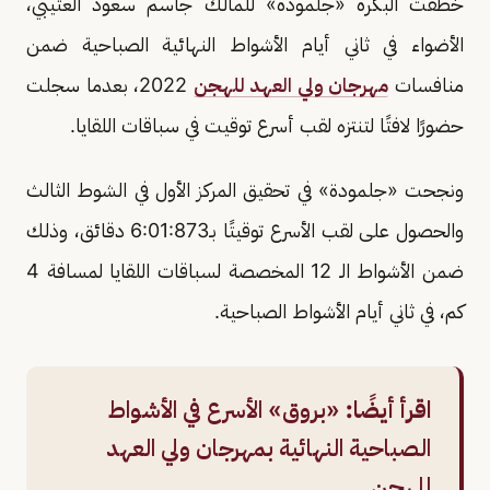
خطفت البكرة «جلمودة» للمالك جاسم سعود العتيبي،
الأضواء في ثاني أيام الأشواط النهائية الصباحية ضمن
منافسات
مهرجان ولي العهد للهجن
2022، بعدما سجلت
حضورًا لافتًا لتنتزه لقب أسرع توقيت في سباقات اللقايا.
ونجحت «جلمودة» في تحقيق المركز الأول في الشوط الثالث
والحصول على لقب الأسرع توقيتًا بـ6:01:873 دقائق، وذلك
ضمن الأشواط الـ 12 المخصصة لسباقات اللقايا لمسافة 4
كم، في ثاني أيام الأشواط الصباحية.
اقرأ أيضًا:
«بروق» الأسرع في الأشواط
الصباحية النهائية بمهرجان ولي العهد
للهجن