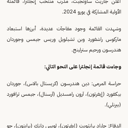
أعلن جاريث ساوثجيت، مدرب منتخب إنجلترا، قائمته
الأولية المشاركة في يورو 2024.
وشهدت القائمة وجود مفاجآت عديدة، أبرزها استبعاد
ماركوس راشفورد وبن تشيلويل وريس جيمس وجوردان
هندرسون ورحيم سترلينج.
وجاءت قائمة إنجلترا على النحو التالي:
حراسة المرمى: دين هندرسون (كريستال بالاس)، جوردان
بيكفورد (إيفرتون)، آرون رامسديل (آرسنال)، جيمس ترافورد
(بيرنلي).
الدفاع: جاراد برانثويت (إيفرتون)، لويس دانك (برايتون)، جو