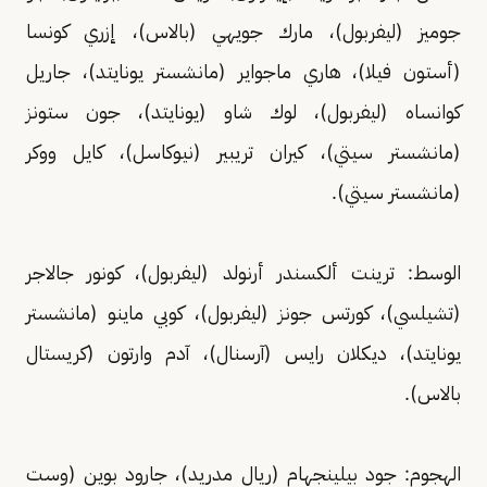
جوميز (ليفربول)، مارك جويهي (بالاس)، إزري كونسا
(أستون فيلا)، هاري ماجواير (مانشستر يونايتد)، جاريل
كوانساه (ليفربول)، لوك شاو (يونايتد)، جون ستونز
(مانشستر سيتي)، كيران تريبير (نيوكاسل)، كايل ووكر
(مانشستر سيتي).
الوسط: ترينت ألكسندر أرنولد (ليفربول)، كونور جالاجر
(تشيلسي)، كورتس جونز (ليفربول)، كوبي ماينو (مانشستر
يونايتد)، ديكلان رايس (آرسنال)، آدم وارتون (كريستال
بالاس).
الهجوم: جود بيلينجهام (ريال مدريد)، جارود بوين (وست