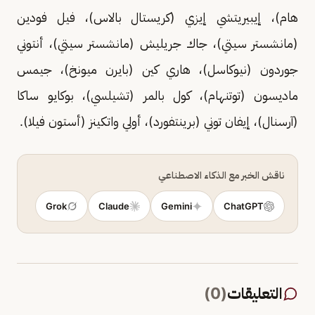
هام)، إيبيريتشي إيزي (كريستال بالاس)، فيل فودين
(مانشستر سيتي)، جاك جريليش (مانشستر سيتي)، أنتوني
جوردون (نيوكاسل)، هاري كين (بايرن ميونخ)، جيمس
ماديسون (توتنهام)، كول بالمر (تشيلسي)، بوكايو ساكا
(آرسنال)، إيفان توني (برينتفورد)، أولي واتكينز (أستون فيلا).
ناقش الخبر مع الذكاء الاصطناعي
Grok
Claude
Gemini
ChatGPT
التعليقات
(
0
)