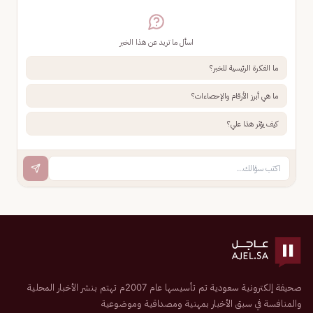
اسأل ما تريد عن هذا الخبر
ما الفكرة الرئيسية للخبر؟
ما هي أبرز الأرقام والإحصاءات؟
كيف يؤثر هذا علي؟
صحيفة إلكترونية سعودية تم تأسيسها عام 2007م تهتم بنشر الأخبار المحلية
والمنافسة في سبق الأخبار بمهنية ومصداقية وموضوعية