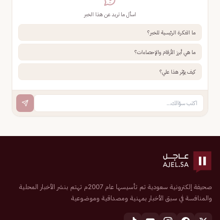
اسأل ما تريد عن هذا الخبر
ما الفكرة الرئيسية للخبر؟
ما هي أبرز الأرقام والإحصاءات؟
كيف يؤثر هذا علي؟
صحيفة إلكترونية سعودية تم تأسيسها عام 2007م تهتم بنشر الأخبار المحلية
والمنافسة في سبق الأخبار بمهنية ومصداقية وموضوعية