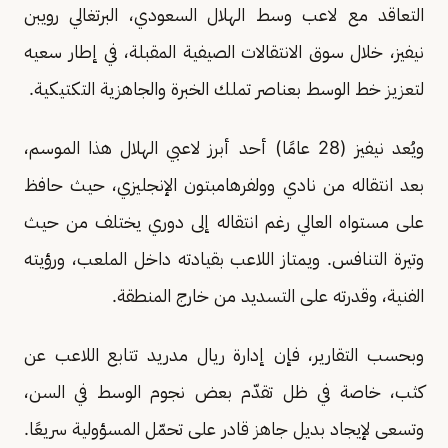
التعاقد مع لاعب وسط الهلال السعودي، البرتغالي رويبن
نيفيز، خلال سوق الانتقالات الصيفية المقبلة، في إطار سعيه
لتعزيز خط الوسط بعناصر تملك الخبرة والجاهزية التكتيكية.
ويُعد نيفيز (28 عامًا) أحد أبرز لاعبي الهلال هذا الموسم،
بعد انتقاله من نادي وولفرهامبتون الإنجليزي، حيث حافظ
على مستواه العالي رغم انتقاله إلى دوري يختلف من حيث
وتيرة التنافس. ويمتاز اللاعب بقيادته داخل الملعب، ورؤيته
الفنية، وقدرته على التسديد من خارج المنطقة.
وبحسب التقارير، فإن إدارة ريال مدريد تتابع اللاعب عن
كثب، خاصة في ظل تقدّم بعض نجوم الوسط في السن،
وتسعى لإيجاد بديل جاهز قادر على تحمّل المسؤولية سريعًا.