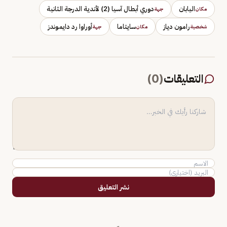
اليابان
دوري أبطال آسيا (2) لأندية الدرجة الثانية
مكان
جهة
رامون دياز
سايتاما
أوراوا رد دايموندز
شخصية
مكان
جهة
التعليقات
(
0
)
نشر التعليق