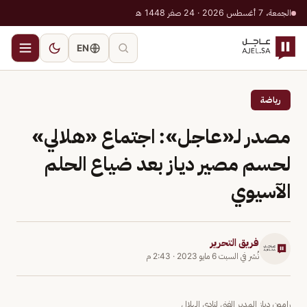
الجمعة، 7 أغسطس 2026 · 24 صفر 1448 هـ
EN
رياضة
مصدر لـ«عاجل»: اجتماع «هلالي»
لحسم مصير دياز بعد ضياع الحلم
الآسيوي
فريق التحرير
نُشر في
السبت 6 مايو 2023
·
2:43 م
رامون دياز المدير الفني لنادي الهلال