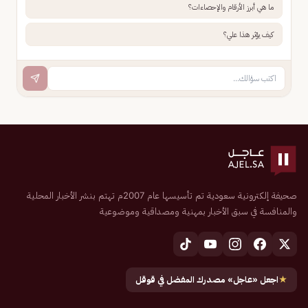
ما هي أبرز الأرقام والإحصاءات؟
كيف يؤثر هذا علي؟
صحيفة إلكترونية سعودية تم تأسيسها عام 2007م تهتم بنشر الأخبار المحلية
والمنافسة في سبق الأخبار بمهنية ومصداقية وموضوعية
★
اجعل «عاجل» مصدرك المفضل في قوقل