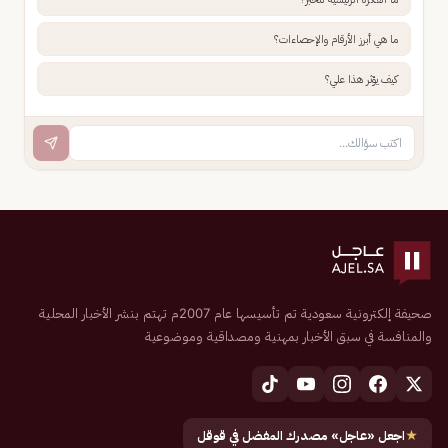
ما هي أبرز الأرقام والإحصاءات؟
كيف يؤثر هذا علي؟
صحيفة إلكترونية سعودية تم تأسيسها عام 2007م تهتم بنشر الأخبار المحلية
والمنافسة في سبق الأخبار بمهنية ومصداقية وموضوعية
★
اجعل «عاجل» مصدرك المفضل في قوقل