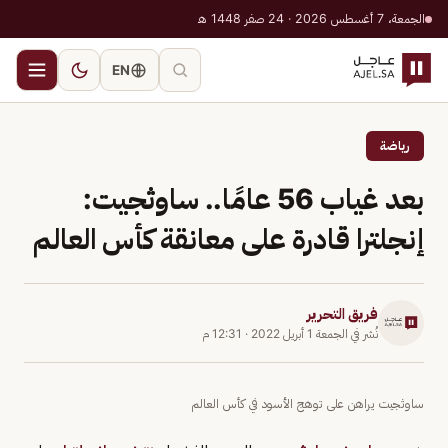
الجمعة، 7 أغسطس 2026 · 24 صفر 1448 هـ
EN
رياضة
بعد غياب 56 عامًا.. ساوثجيت:
إنجلترا قادرة على معانقة كأس العالم
فريق التحرير
نُشر في
الجمعة 1 أبريل 2022
·
12:31 م
ساوثجيت يراهن على توهج الأسود في كأس العالم