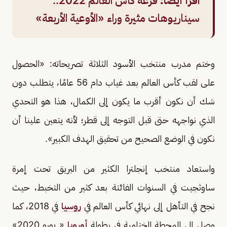
اقرأ أيضًا:
قرعة كأس العالم 2022..
سيناريوهات مثيرة وراء «الأوعية الأربعة»
وختم مدرب منتخب الأسود الثلاثة تصريحاته: «الحصول
على لقب كأس العالم بعد غياب دام 56 عامًا، يتطلب دون
شك أن نكون أقرب ما يكون إلى الكمال، هذا هو التحدي
الذي نواجهه حتى قبل التوجه إلى قطر؛ لأنه يتعين علينا أن
نكون في الوضع الصحيح من تحقيق الهدف الكبير».
واستعاد منتخب إنجلترا الكثير من البريق تحت إمرة
ساوثجيت في السنوات الفائتة بعد كثير من التخبط، حيث
نجح في التأهل إلى نهائي كأس العالم في
روسيا
في 2018، كما
وصل إلى المحطة الختامية في بطولة
أوروبا
« يورو 2020»