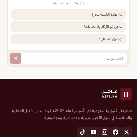
اسأل ما تريد عن هذا الخبر
ما الفكرة الرئيسية للخبر؟
ما هي أبرز الأرقام والإحصاءات؟
كيف يؤثر هذا علي؟
صحيفة إلكترونية سعودية تم تأسيسها عام 2007م تهتم بنشر الأخبار المحلية
والمنافسة في سبق الأخبار بمهنية ومصداقية وموضوعية