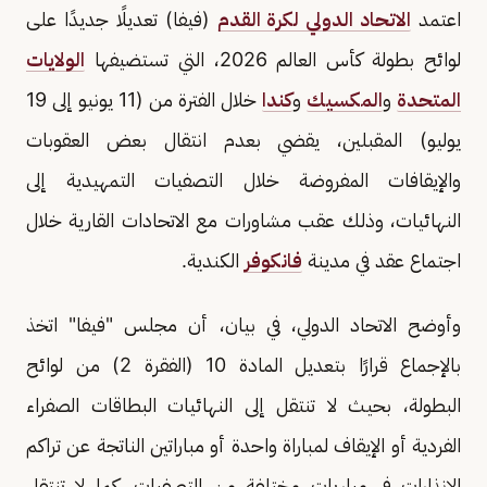
اعتمد
الاتحاد الدولي لكرة القدم
(فيفا) تعديلًا جديدًا على
لوائح بطولة كأس العالم 2026، التي تستضيفها
الولايات
المتحدة
و
المكسيك
و
كندا
خلال الفترة من (11 يونيو إلى 19
يوليو) المقبلين، يقضي بعدم انتقال بعض العقوبات
والإيقافات المفروضة خلال التصفيات التمهيدية إلى
النهائيات، وذلك عقب مشاورات مع الاتحادات القارية خلال
اجتماع عقد في مدينة
فانكوفر
الكندية.
وأوضح الاتحاد الدولي، في بيان، أن مجلس "فيفا" اتخذ
بالإجماع قرارًا بتعديل المادة 10 (الفقرة 2) من لوائح
البطولة، بحيث لا تنتقل إلى النهائيات البطاقات الصفراء
الفردية أو الإيقاف لمباراة واحدة أو مباراتين الناتجة عن تراكم
الإنذارات في مباريات مختلفة من التصفيات، كما لا تنتقل