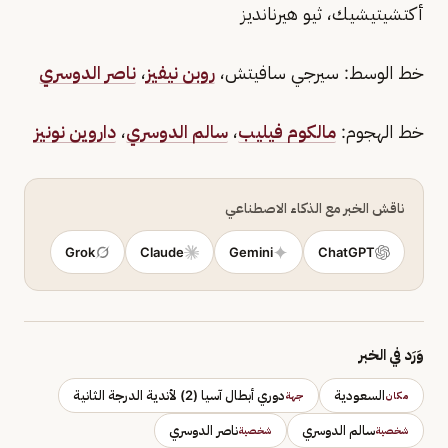
أكتشيتيشيك، ثيو هيرنانديز
خط الوسط: سيرجي سافيتش،
روبن نيفيز
،
ناصر الدوسري
خط الهجوم:
مالكوم فيليب
،
سالم الدوسري
،
داروين نونيز
ناقش الخبر مع الذكاء الاصطناعي
Grok
Claude
Gemini
ChatGPT
وَرَد في الخبر
السعودية
دوري أبطال آسيا (2) لأندية الدرجة الثانية
مكان
جهة
سالم الدوسري
ناصر الدوسري
شخصية
شخصية