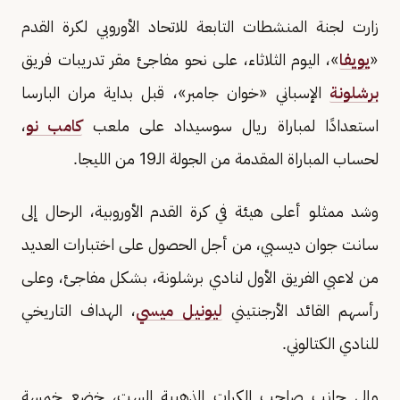
زارت لجنة المنشطات التابعة للاتحاد الأوروبي لكرة القدم
«
يويفا
»، اليوم الثلاثاء، على نحو مفاجئ مقر تدريبات فريق
برشلونة
الإسباني «خوان جامبر»، قبل بداية مران البارسا
استعدادًا لمباراة ريال سوسيداد على ملعب
كامب نو
،
لحساب المباراة المقدمة من الجولة الـ19 من الليجا.
وشد ممثلو أعلى هيئة في كرة القدم الأوروبية، الرحال إلى
سانت جوان ديسبي، من أجل الحصول على اختبارات العديد
من لاعبي الفريق الأول لنادي برشلونة، بشكل مفاجئ، وعلى
رأسهم القائد الأرجنتيني
ليونيل ميسي
، الهداف التاريخي
للنادي الكتالوني.
وإلى جانب صاحب الكرات الذهبية الست، خضع خمسة