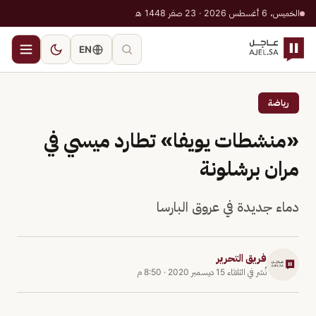
الخميس، 6 أغسطس 2026 · 23 صفر 1448 هـ
EN
رياضة
«منشطات يويفا» تطارد ميسي في
مران برشلونة
دماء جديدة في عروق البارسا
فريق التحرير
نُشر في
الثلاثاء 15 ديسمبر 2020
·
8:50 م