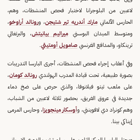
لاعبين من البلوجرانا لاختبار فحص المنشطات، وهم،
الحارس الألماني
مارك أندريه تير شتيجن
، و
رونالد أراوخو
،
ومتوسط الميدان البوسني
ميراليم بيانيتش
، والبرتغالي
ترينكاو، والمدافع الفرنسي
صامويل أومتيتي
.
وفي أعقاب إجراء فحص المنشطات، أجرى البارسا التدريبات
بصورة طبيعية، تحت قيادة المدرب الهولندي
رونالد كومان
،
على ملعب تيتو فيلانوفا، والذي حرص على ضخ دماء
جديدة في عروق الفريق، بحضور ثلاثة لاعبين من الشباب،
وهم كونراد دي لافوينتي، و
أوسكار مينجويزا
، وحارس المرمى
إيناكي بينا.
ويحتل البارسا المركز الثامن على سلم ترتيب الدوري الإسباني،