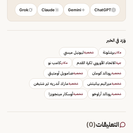
Grok
Claude
Gemini
ChatGPT
وَرَد في الخبر
برشلونة
ليونيل ميسي
مكان
شخصية
الاتحاد الأوروبي لكرة القدم
كامب نو
جهة
مكان
رونالد كومان
صامويل أومتيتي
شخصية
شخصية
ميراليم بيانيتش
مارك أندريه تير شتيغن
شخصية
شخصية
رونالد أراوخو
أوسكار مينجويزا
شخصية
شخصية
التعليقات
(
0
)