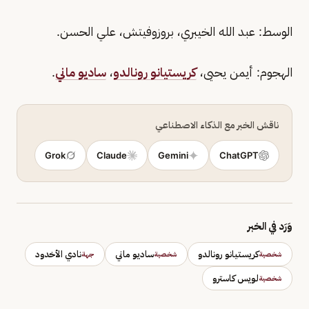
الوسط: عبد الله الخيبري، بروزوفيتش، علي الحسن.
الهجوم: أيمن يحيى،
كريستيانو رونالدو
،
ساديو ماني
.
ناقش الخبر مع الذكاء الاصطناعي
Grok
Claude
Gemini
ChatGPT
وَرَد في الخبر
كريستيانو رونالدو
ساديو ماني
نادي الأخدود
شخصية
شخصية
جهة
لويس كاسترو
شخصية