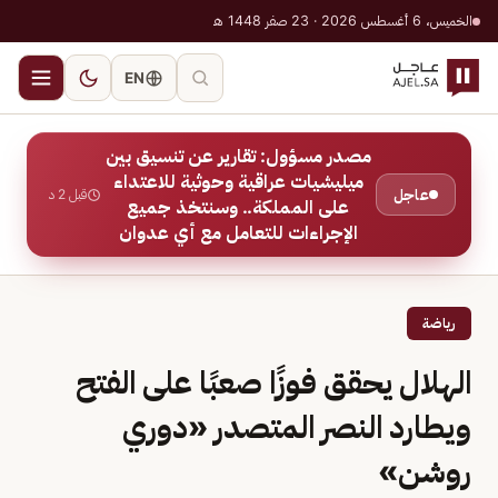
الخميس، 6 أغسطس 2026 · 23 صفر 1448 هـ
EN
مصدر مسؤول: تقارير عن تنسيق بين
ميليشيات عراقية وحوثية للاعتداء
عاجل
قبل 2 د
على المملكة.. وسنتخذ جميع
الإجراءات للتعامل مع أي عدوان
رياضة
الهلال يحقق فوزًا صعبًا على الفتح
ويطارد النصر المتصدر «دوري
روشن»