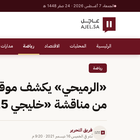
الجمعة، 7 أغسطس 2026 · 24 صفر 1448 هـ
الرئيسية
المحليات
الاقتصاد
رياضة
مدارات 
رياضة
«الرميحي» يكشف موقف 
من مناقشة «خليجي 25»
فريق التحرير
نُشر في
الخميس 16 ديسمبر 2021
·
9:20 م