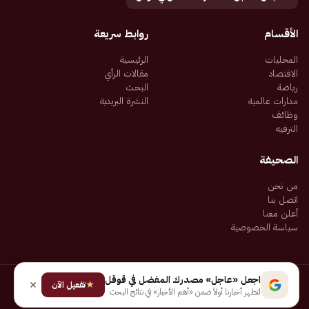
الأقسام
روابط سريعة
المحليات
الرئيسية
الاقتصاد
مقالات الرأي
رياضة
البحث
مدارات عالمية
النشرة البريدية
وظائف
الترفيه
الصحيفة
من نحن
اتصل بنا
أعلن معنا
سياسة الخصوصية
اجعل «عاجل» مصدرك المفضل في قوقل
★
جميع الحقوق محفوظة لـ شركة إيجاز للنشر الإلكتروني المالكة لصحيفة عاجل
تفعيل الآن
لتظهر أخبارنا أولاً ضمن «أهم الأخبار» في نتائج البحث
سياسة الخصوصية
شروط الاستخدام