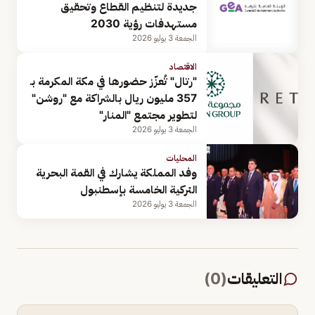
جديدة لتنظيم القطاع وتحقيق
مستهدفات رؤية 2030
الجمعة 3 يوليو 2026
الاقتصاد
"رتال" تُعزّز حضورها في مكة المكرمة بـ
357 مليون ريال بالشراكة مع "روشن"
لتطوير مجتمع "المنار"
الجمعة 3 يوليو 2026
المحليات
وفد المملكة يشارك في القمة البحرية
التركية الخامسة بإسطنبول
الجمعة 3 يوليو 2026
التعليقات
(
0
)