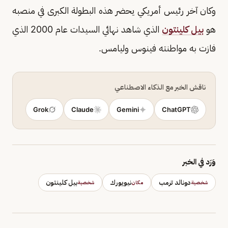
وكان آخر رئيس أمريكي يحضر هذه البطولة الكبرى في منصبه
هو
بيل كلينتون
الذي شاهد نهائي السيدات عام 2000 الذي
فازت به مواطنته فينوس وليامس.
ناقش الخبر مع الذكاء الاصطناعي
Grok
Claude
Gemini
ChatGPT
وَرَد في الخبر
دونالد ترمب
نيويورك
بيل كلينتون
شخصية
مكان
شخصية