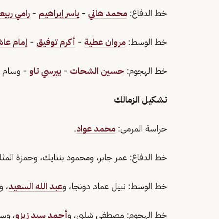
خط الدفاع:
محمد هاني
-
ياسر إبراهيم
-
رامي ربيع
خط الوسط:
مروان عطية
-
أكرم توفيق
-
إمام عاش
خط الهجوم:
حسين الشحات
-
بيرسي تاو
- وسام أ
تشكيل الزمالك
حراسة المرمى:
محمد عواد
.
خط الدفاع: عمر جابر، ومحمود بنتايك، وحمزة المث
خط الوسط: نبيل عماد دونجا، و
عبد الله السعيد
، و
خط الهجوم: مصطفى شلبي، و
أحمد سيد زيزو
، وسي