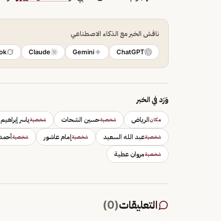
ناقش الخبر مع الذكاء الاصطناعي
ok
Claude
Gemini
ChatGPT
وَرَد في الخبر
الرياض
حسين الشحات
ياسر إبراهيم
مكان
شخصية
شخصية
عبد الله السعيد
إمام عاشور
أحمد 
شخصية
شخصية
شخصية
مروان عطية
شخصية
التعليقات
(
0
)