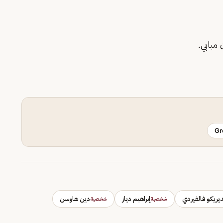
 مبابي.
Gr
يريكو فالفيردي
إبراهيم دياز
دين هاوسن
شخصية
شخصية