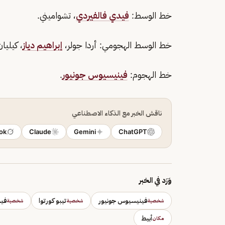
خط الوسط:
فيدي فالفيردي
، تشواميني.
خط الوسط الهجومي: أردا جولر،
إبراهيم دياز
، كيليان
خط الهجوم:
فينيسيوس جونيور
.
ناقش الخبر مع الذكاء الاصطناعي
ok
Claude
Gemini
ChatGPT
وَرَد في الخبر
فينيسيوس جونيور
تيبو كورتوا
فيد
شخصية
شخصية
شخصية
أبيط
مكان