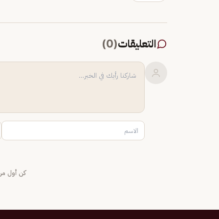
التعليقات
(
0
)
كن أول من 