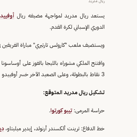
ريال مدريد
يستعد ريال مدريد لمواجهة مضيفه ريال
أوفييد
الدوري الإسباني لكرة القدم.
ويستضيف ملعب "كارولس تارتيري" مباراة الفريقين ف
وافتتح الملكي مشوراه بالليجا بالفوز على أوساسو
3 نقاط بالبطولة، وعلى الصعيد الآخر خسر أوفييدو أولى مبارياته أمام فياريالي بنتيجة (2-0).
تشكيل ريال مدريد المتوقع:
حراسة المرمى:
تيبو كورتوا
.
خط الدفاع: ترينت ألكسندر أرنولد، إيدير ميليتاو،
دي