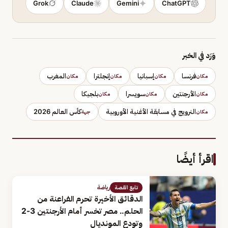
Grok
Claude
Gemini
ChatGPT
وَرَد في الخبر
فرنسا
إسبانيا
إنجلترا
المغرب
مكان
مكان
مكان
مكان
الأرجنتين
سويسرا
بلجيكا
مكان
مكان
مكان
النرويج في مسابقة الأغنية الأوروبية
كأس العالم 2026
مكان
جهة
اقرأ أيضًا
رياضة
تابع القصة
الدقائق الأخيرة تحرم الفراعنة من
الحلم.. مصر تخسر أمام الأرجنتين 3-2
وتودع المونديال