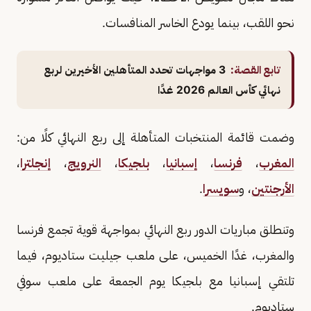
نحو اللقب، بينما يودع الخاسر المنافسات.
تابع القصة:
3 مواجهات تحدد المتأهلين الأخيرين لربع
نهائي كأس العالم 2026 غدًا
وضمت قائمة المنتخبات المتأهلة إلى ربع النهائي كلًا من:
المغرب
،
فرنسا
،
إسبانيا
،
بلجيكا
،
النرويج
،
إنجلترا
،
الأرجنتين
، و
سويسرا
.
وتنطلق مباريات الدور ربع النهائي بمواجهة قوية تجمع فرنسا
والمغرب، غدًا الخميس، على ملعب جيليت ستاديوم، فيما
تلتقي إسبانيا مع بلجيكا يوم الجمعة على ملعب سوفي
ستاديوم.