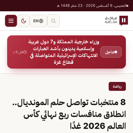
الخميس، 6 أغسطس 2026 · 23 صفر 1448 هـ
EN
وزراء خارجية المملكة و7 دول عربية
وإسلامية يدينون بأشد العبارات
عاجل
قبل 9 د
الانتهاكات الإسرائيلية المتواصلة في
قطاع غزة
رياضة
8 منتخبات تواصل حلم المونديال..
انطلاق منافسات ربع نهائي كأس
العالم 2026 غدًا