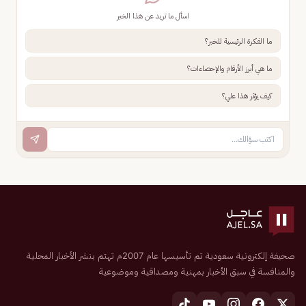
اسأل ما تريد عن هذا الخبر
ما الفكرة الرئيسية للخبر؟
ما هي أبرز الأرقام والإحصاءات؟
كيف يؤثر هذا علي؟
صحيفة إلكترونية سعودية تم تأسيسها عام 2007م تهتم بنشر الأخبار المحلية
والمنافسة في سبق الأخبار بمهنية ومصداقية وموضوعية