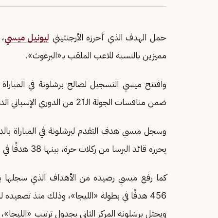
حمل الهدف الذي أحرزه الأرجنتيني
ليونيل ميسي
، 
مميزين بالنسبة للاعب الملقب بـ«البرغوث».
وافتتح ميسي التسجيل لصالح برشلونة في المباراة 
ضمن منافسات الجولة الـ21 من الدوري الإسباني الدرجة الأولى «الليجا» موسم 2020-2021.
يحرزه قائد البرسا من ركلات حرة، بينها 38 هدفًا في «الليجا»، بحسب شبكة «أوبتا» للإحصاءات.
456 هدفًا في بطولة «الليجا»، وذلك منذ تصعيده للفريق الأول بالنادي