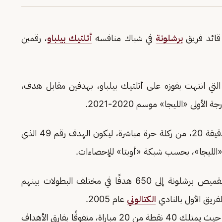
قائد فريق
برشلونة
في شباك منافسه
أتلتيك بيلباو
، رقمين
التي انتهت بفوزه على أتلتيك بيلباو، بهدفين مقابل هدف،
وسجل ميسي هدف التقدم لبرشلونة في المباراة بالدقيقة 20، من ركلة حرة مباشرة، ليكون الهدف رقم 49 الذي
كما رفع ميسي رصيده من الأهداف الذي سجلها بقميص برشلونة إلى 650 هدفًا في مختلف البطولات بينهم
الكتالوني
عام 2005.
ويحتل برشلونة المركز الثاني بجدول ترتيب «الليجا»، حيث يمتلك 40 نقطة من 20 مباراة، متفوقًا بفارق الأهداف