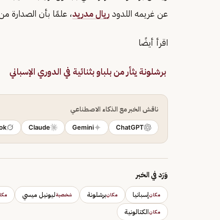
عن غريمه اللدود
ريال مدريد
، علمًا بأن الصدارة 
اقرأ أيضًا
برشلونة يثأر من بلباو بثنائية في الدوري الإسباني
ناقش الخبر مع الذكاء الاصطناعي
ok
Claude
Gemini
ChatGPT
وَرَد في الخبر
إسبانيا
برشلونة
ليونيل ميسي
مكان
مكان
شخصية
مكا
الكتالونية
مكان