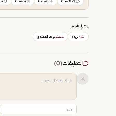
ok
Claude
Gemini
ChatGPT
وَرَد في الخبر
بريدة
نواف العقيدي
مكان
شخصية
التعليقات
(
0
)