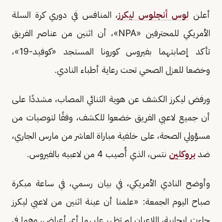
أعلن
لوس أنجلوس ليكرز
، المنافس في دوري كرة السلة
الأمريكي للمحترفين «NPA»، أن اثنين من عناصر الفريق
تأكد إصابتهما بفيروس كورونا المستجد «كوفيد-19»،
وخضعا للعزل الصحي تحت رعاية أطباء النادي.
ورفض ليكرز الكشف عن هوية الثنائي المصاب، مشددًا على
أن جميع لاعبي الفريق خضعوا للكشف، وفقًا لتوصيات من
مسؤولي الصحة، على خلفية مباراة العاشر من مارس الجاري،
ضد
بروكلين
نتس، الذي أُصيب 4 من لاعبيه بالفيروس.
وأوضح النادي الأمريكي، في بيان رسمي، في ساعة مبكرة
صباح اليوم الجمعة: «علمنا أن عينة اثنين من لاعبي ليكرز
جاءت إيجابية، اللاعبان لم تظهر عليهما أي أعراض، وهما في