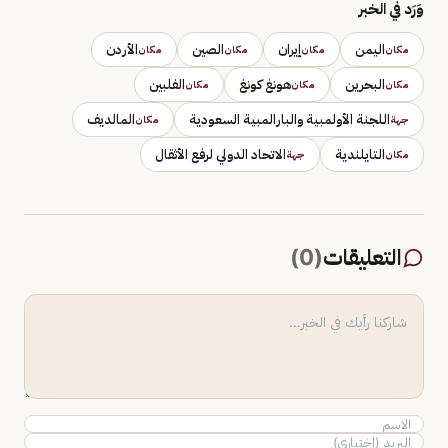
وَرَد في الخبر
اليمن
إيران
الصين
الأردن
مكان
مكان
مكان
مكان
البحرين
هونغ كونغ
الفلبين
مكان
مكان
مكان
اللجنة الأولمبية والبارالمبية السعودية
المالديف
جهة
مكان
التايلندية
الاتحاد الدولي لرفع الأثقال
مكان
جهة
التعليقات
(
0
)