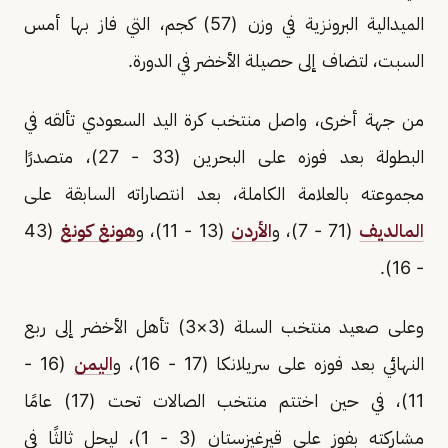
الميدالية البرونزية في وزن (57) كجم، التي فاز بها أمس
السبت، لتضاف إلى حصيلة الأخضر في الدورة.
من جهة أخرى، واصل منتخب كرة اليد السعودي تألقه في
البطولة بعد فوزه على البحرين (33 - 27)، متصدرًا
مجموعته بالعلامة الكاملة، بعد انتصاراته السابقة على
المالديف
(71 - 7)، و
الأردن
(13 - 11)، و
هونغ كونغ
(43
- 16).
وعلى صعيد منتخب السلة (3×3) تأهل الأخضر إلى ربع
النهائي بعد فوزه على سريلانكا (17 - 16)، و
اليمن
(16 -
11)، في حين اختتم منتخب الصالات تحت (17) عامًا
مشاركته بفوز على قيرغيزستان (3 - 1)، ليحل ثالثًا في