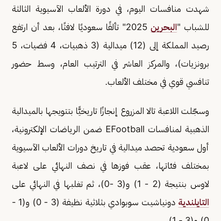
شهدت منافسات اليوم، في دورة الألعاب الآسيوية الثالثة
للشباب "
البحرين
2025" تألقًا سعوديًا لافتًا، بعد أن ارتفع
رصيد المملكة إلى (12) ميدالية (3 ذهبيات، 4 فضيات، 5
برونزيات)، والمركز العاشر في الترتيب العام، وسط حضور
تنافسي قوي في مختلف الألعاب.
وسجّلت اللاعبة تالا المزروع إنجازًا تاريخيًّا بتتويجها بالميدالية
الذهبية لمنافسات EFootball ضمن الرياضات الإلكترونية،
أول سعودية تحصد ميدالية في تاريخ دورات الألعاب الآسيوية
بمختلف فئاتها، عقب فوزها في نصف النهائي على لاعبة
لاوس بنتيجة (2 - 1) و(3 -0)، ثم تغلبها في النهائي على
التايلندية
دونياشيت سوبوادي بثلاثية نظيفة (3 - 0) و(1 -
0) و(3 - 1).