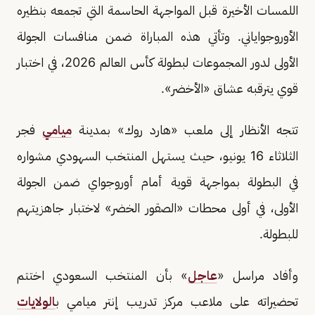
اللمسات الأخيرة قبل المواجهة الحاسمة التي تجمعه بنظيره
الأوروجواياني. وتأتي هذه المباراة ضمن منافسات الجولة
الأولى لدور المجموعات لبطولة كأس العالم 2026، في اختبار
قوي يترقبه عشاق «الأخضر».
تتجه الأنظار إلى ملعب «هارد روك» بمدينة
ميامي
فجر
الثلاثاء 16 يونيو، حيث يستهل المنتخب السهودي مشواره
في البطولة بمواجهة قوية أمام أوروجواي ضمن الجولة
الأولى، في أولى محطات «الصقور الخضر» لاختبار جاهزيتهم
للبطولة.
وأفاد مراسل «
عاجل
» بأن المنتخب السعودي اختتم
تحضيراته على ملاعب مركز تدريب إنتر ميامي ب
الولايات