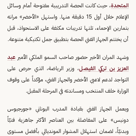
المتحدة
، حيث كانت الحصة التدريبية مفتوحة أمام وسائل
الإعلام خلال أول 15 دقيقة منها. واستهل «الأخضر» مرانه
بتمارين الإحماء، تلتها تدريبات مكثفة على الاستحواذ، قبل
أن يختتم الجهاز الفني الحصة بتطبيق جمل تكتيكية متنوعة.
وشهد المران الأخير حضور صاحب السمو الملكي الأمير
عبد
العزيز بن تركي الفيصل
، وزير الرياضة، الذي حرص على
التواجد لدعم لاعبي الأخضر والجهاز الفني، مؤكداً على وقوف
الوزارة خلف المنتخب ومساندته في المرحلة المقبل.
ويعمل الجهاز الفني بقيادة المدرب اليوناني «جورجيوس
دونيس» على المفاضلة بين العناصر الأكثر جاهزية فنيّاً
وبدنيّاً، لضمان استهلال المشوار المونديالي بأفضل مستوى