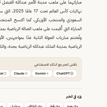
مباراتهما على ملعب مدينة الأمير عبدالله الفيصل 
نهائيات كأس العالم تحت 17 عامًا 2025، التي ستُقام في
السعودي والمنتخب الأوزبكي، كما اكتسح المنتخب
المباراة التي أُقيمت على ملعب الصالة الرياضية بمد
وتُختتم مباريات الجولة الثانية غدًا بمواجهتين، ال
الرياضية بمدينة الملك عبدالله الرياضية بجدة، والثان
ناقش الخبر مع الذكاء الاصطناعي
ok
Claude
Gemini
ChatGPT
وَرَد في الخبر
جدة
قطر
الطائف
إيران
مكان
مكان
مكان
جهة
جهة