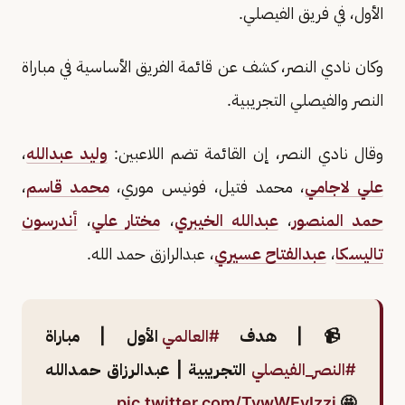
الأول، في فريق الفيصلي.
وكان نادي النصر، كشف عن قائمة الفريق الأساسية في مباراة
النصر والفيصلي التجريبية.
وقال نادي النصر، إن القائمة تضم اللاعبين:
وليد عبدالله
،
علي لاجامي
، محمد فتيل، فونيس موري،
محمد قاسم
،
حمد المنصور
،
عبدالله الخيبري
،
مختار علي
،
أندرسون
تاليسكا
،
عبدالفتاح عسيري
، عبدالرازق حمد الله.
📹 | هدف
#العالمي
الأول | مباراة
#النصر_الفيصلي
التجريبية | عبدالرزاق حمدالله
pic.twitter.com/TvwWEyIzzj
🤩