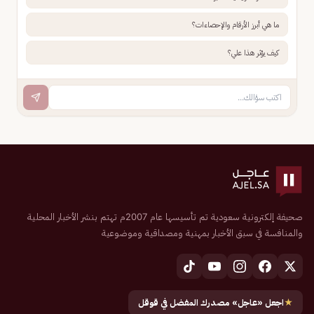
ما هي أبرز الأرقام والإحصاءات؟
كيف يؤثر هذا علي؟
صحيفة إلكترونية سعودية تم تأسيسها عام 2007م تهتم بنشر الأخبار المحلية
والمنافسة في سبق الأخبار بمهنية ومصداقية وموضوعية
★
اجعل «عاجل» مصدرك المفضل في قوقل