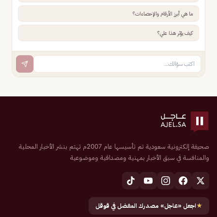
ما هي أبرز الأرقام والإحصاءات؟
كيف يؤثر هذا علي؟
صحيفة إلكترونية سعودية تم تأسيسها عام 2007م تهتم بنشر الأخبار المحلية
والمنافسة في سبق الأخبار بمهنية ومصداقية وموضوعية
★
اجعل «عاجل» مصدرك المفضل في قوقل