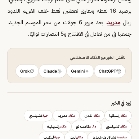
برصيد 16 نقطة وبفارق نقطتين فقط خلف الغريم اللدود
ريال
مدريد
، بعد مرور 6 جولات من عمر الموسم الجديد،
جمعها في من تعادل في الافتتاح و5 انتصارات تواليًا.
ناقش الخبر مع الذكاء الاصطناعي
Grok
Claude
Gemini
ChatGPT
وَرَد في الخبر
إسبانيا
لندن
مدريد
تشيلسي
مكان
مكان
مكان
جهة
تشيلسي
كامب نو
إشبيلية
مكان
مكان
مكان
تشافي هيرنانديز
ليدز
ليكيب
شخصية
مكان
جهة