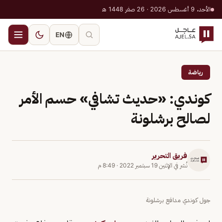
الأحد، 9 أغسطس 2026 · 26 صفر 1448 هـ
EN
رياضة
كوندي: «حديث تشافي» حسم الأمر
لصالح برشلونة
فريق التحرير
نُشر في
الإثنين 19 سبتمبر 2022
·
8:49 م
جول كوندي مدافع برشلونة