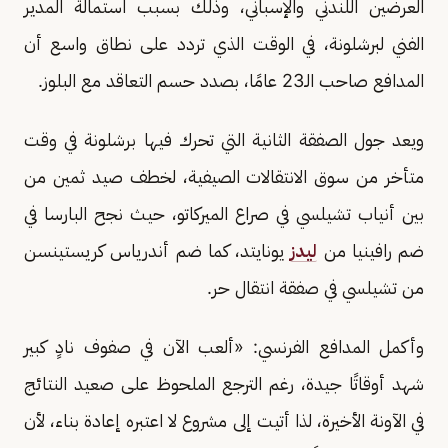
العرضين اللندني والإسباني، وذلك بسبب استمالة المدير
الفني لبرشلونة، في الوقت الذي تردد على نطاق واسع أن
المدافع صاحب الـ23 عامًا، بصدد حسم التعاقد مع البلوز.
ويعد جول الصفقة الثانية التي تحرك فيها برشلونة في وقت
متأخر من سوق الانتقالات الصيفية، لخطف صيد ثمين من
بين أنياب تشيلسي في صراع الميركاتو، حيث نجح البارسا في
ضم رافينيا من
ليدز
يونايتد، كما ضم أندرياس كريستينسن
من تشيلسي في صفقة انتقال حر.
وأكمل المدافع الفرنسي: «ألعب الآن في صفوف نادٍ كبير
شهد أوقاتًا جيدة، رغم الترجع الملحوظ على صعيد النتائج
في الآونة الأخيرة، لذا أتيت إلى مشروع لا اعتبره إعادة بناء، لأن