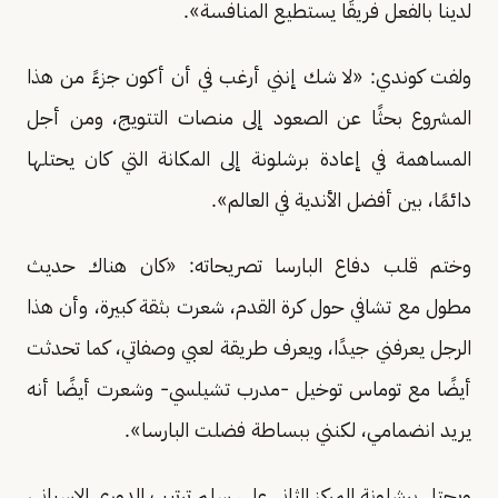
لدينا بالفعل فريقًا يستطيع المنافسة».
ولفت كوندي: «لا شك إنني أرغب في أن أكون جزءً من هذا
المشروع بحثًا عن الصعود إلى منصات التتويج، ومن أجل
المساهمة في إعادة برشلونة إلى المكانة التي كان يحتلها
دائمًا، بين أفضل الأندية في العالم».
وختم قلب دفاع البارسا تصريحاته: «كان هناك حديث
مطول مع تشافي حول كرة القدم، شعرت بثقة كبيرة، وأن هذا
الرجل يعرفني جيدًا، ويعرف طريقة لعبي وصفاتي، كما تحدثت
أيضًا مع توماس توخيل -مدرب تشيلسي- وشعرت أيضًا أنه
يريد انضمامي، لكنني ببساطة فضلت البارسا».
ويحتل برشلونة المركز الثاني على سلم ترتيب الدوري الإسباني،