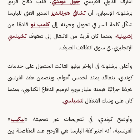
اعترف الدولي الفرنسي
جول كوندي
، قلب دفاع فريق
برشلونة الإسباني، أن
تشافي هيرنانديز
المدير الفني للبارسا
شكّل كلمة السر في تحويل وجهته إلى
كامب نو
قادمًا من
إشبيلية
، بعدما كان قريبًا من الانتقال إلى صفوف
تشيلسي
الإنجليزي، في سوق انتقالات الصيف.
وأعلن برشلونة في أواخر يوليو الفائت الحصول على خدمات
كوندي، بتعاقد يمتد لخمس أعوام، ويتضمن عقد الفرنسي
شرطًا جزائيًا قيمته مليار يورو، لترميم الدفاع الكتالوني، بعدما
كان على وشك الانتقال ل
تشيلسي
.
وأوضح كوندي، في تصريحات عبر صحيفة «
ليكيب
»
الفرنسية، أنه اعتبر كفة البارسا هي الأرجح عند المفاضلة بين