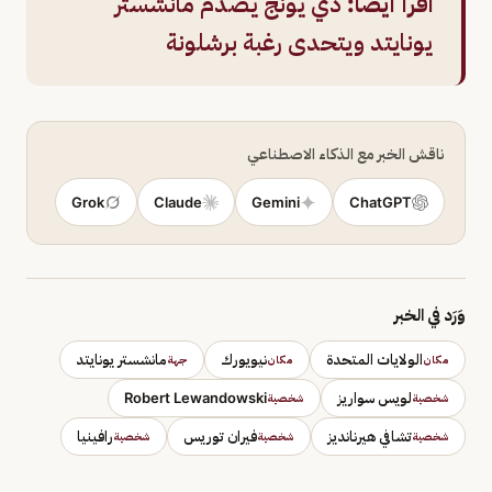
اقرأ أيضًا:
دي يونج يصدم مانشستر
يونايتد ويتحدى رغبة برشلونة
ناقش الخبر مع الذكاء الاصطناعي
Grok
Claude
Gemini
ChatGPT
وَرَد في الخبر
الولايات المتحدة
نيويورك
مانشستر يونايتد
مكان
مكان
جهة
لويس سواريز
Robert Lewandowski
شخصية
شخصية
تشافي هيرنانديز
فيران توريس
رافينيا
شخصية
شخصية
شخصية