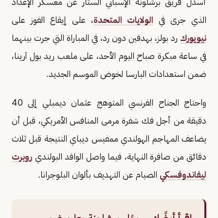
أسدل فريق برشلونة الإسباني الستار عن معسكر الإعداد
الذي جرى في
الولايات المتحدة
، على إيقاع الفوز على
نيويورك
رد بولز، بهدفين دون رد، في المباراة التي جرت بينهما
في ساعة مبكرة صباح اليوم الأحد، على ملعب ريد بول آرينا،
ضمن استعدادات البارسا لخوض الموسم الجديد.
واحتاج الجناح الفرنسي المتوهج عثمان ديمبلي إلى 40
دقيقة من أجل فك شفرة مرمى المنافس الأمريكي، قبل أن
يضاعف المهاجم الهولندي ممفيس ديباي النتيجة قبل ثلاث
دقائق من صافرة النهاية، فيما واصل الوافد البولندي
روبرت
ليفاندوفسكي
الصيام عن التهديف بألوان البلوجرانا.