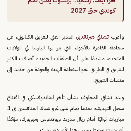
اقرأ أيضًا:
رسميًا.. برشلونة يعلن ضم
كوندي حتى 2027
وأعرب
تشافي هيرنانديز
، المدير الفني للفريق الكتالوني، عن
سعادته الغامرة بالأجواء التي مر بها البارسا في الولايات
المتحدة، مشددًا على أن الصفقات الجديدة أضافت الكثير
للفريق في الطريق نحو استعادة الهيبة والعودة من جديد إلى
منصات التتويج.
وبدد تشافي المخاوف بشأن تأخر ليفاندوفسكي في افتتاح
سجل التهديف، بعدما صام على غزو شباك المنافسين في 3
مباريات تواليًا أمام ريال مدريد ويوفنتوس ونيويورك، مؤكدًا
أن روبرت محبط بسبب هذا الأمر دون شك.