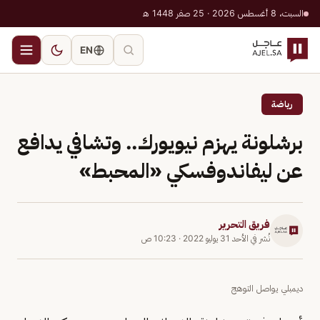
السبت، 8 أغسطس 2026 · 25 صفر 1448 هـ
EN
رياضة
برشلونة يهزم نيويورك.. وتشافي يدافع
عن ليفاندوفسكي «المحبط»
فريق التحرير
نُشر في
الأحد 31 يوليو 2022
·
10:23 ص
ديمبلي يواصل التوهج