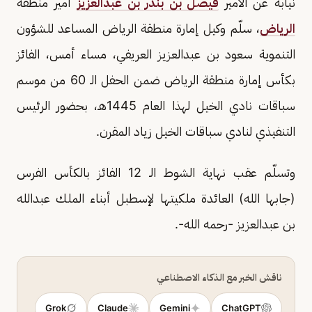
نيابة عن الأمير
فيصل بن بندر بن عبدالعزيز
أمير منطقة
الرياض
، سلّم وكيل إمارة منطقة الرياض المساعد للشؤون
التنموية سعود بن عبدالعزيز العريفي، مساء أمس، الفائز
بكأس إمارة منطقة الرياض ضمن الحفل الـ 60 من موسم
سباقات نادي الخيل لهذا العام 1445هـ، بحضور الرئيس
التنفيذي لنادي سباقات الخيل زياد المقرن.
وتسلّم عقب نهاية الشوط الـ 12 الفائز بالكأس الفرس
(جابها الله) العائدة ملكيتها لإسطبل أبناء الملك عبدالله
بن عبدالعزيز -رحمه الله-.
ناقش الخبر مع الذكاء الاصطناعي
Grok
Claude
Gemini
ChatGPT