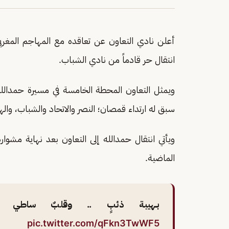
أعلن نادي التعاون عن تعاقده مع المهاجم المغر
انتقال حر قادماً من نادي الشباب.
ويمثل التعاون المحطة الخامسة في مسيرة حمدالل
سبق له ارتداء قمصان؛ النصر والاتحاد والشباب، والهل
ويأتي انتقال حمدالله إلى التعاون بعد نهاية مشو
الماضية.
بـهيبة ذئبٍ .. وقلبٌ ساطي 🫡💛
pic.twitter.com/qFkn3TwWF5