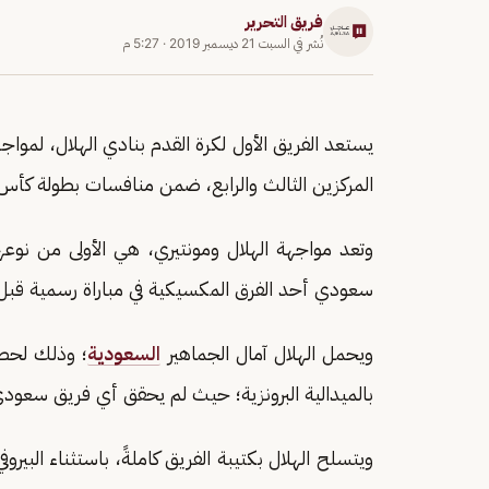
فريق التحرير
نُشر في
السبت 21 ديسمبر 2019
·
5:27 م
يستعد الفريق الأول لكرة القدم بنادي الهلال، لمواج
المركزين الثالث والرابع، ضمن منافسات بطولة كأس ال
وتعد مواجهة الهلال ومونتيري، هي الأولى من نوع
سعودي أحد الفرق المكسيكية في مباراة رسمية قبل
ويحمل الهلال آمال الجماهير
السعودية
؛ وذلك لحصد
بالميدالية البرونزية؛ حيث لم يحقق أي فريق سعودي أح
ويتسلح الهلال بكتيبة الفريق كاملةً، باستثناء البيروف