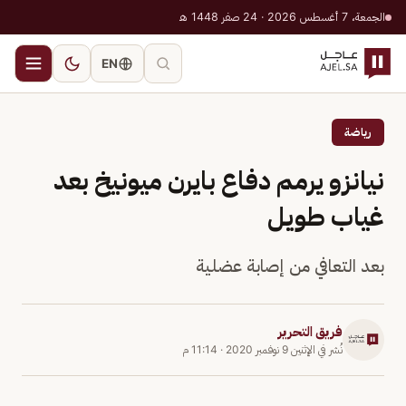
الجمعة، 7 أغسطس 2026 · 24 صفر 1448 هـ
EN
رياضة
نيانزو يرمم دفاع بايرن ميونيخ بعد
غياب طويل
بعد التعافي من إصابة عضلية
فريق التحرير
نُشر في
الإثنين 9 نوفمبر 2020
·
11:14 م