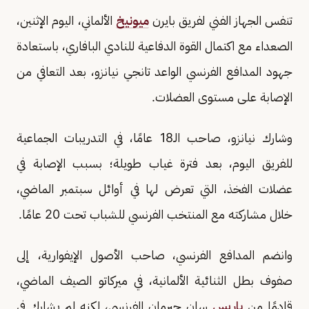
تنفس الجهاز الفني لفريق بايرن
ميونيخ
الألماني، اليوم الإثنين،
الصعداء مع اكتمال القوة الدفاعية للنادي البافاري، باستعادة
جهود المدافع الفرنسي الواعد تانجي نيانزو، بعد التعافي من
الإصابة على مستوى العضلات.
وشارك نيانزو، صاحب الـ18 عامًا، في التدريبات الجماعية
للفريق اليوم، بعد فترة غياب طويلة؛ بسبب الإصابة في
عضلات الفخذ، التي تعرض لها في أوائل سبتمبر الماضي،
خلال مشاركته مع المنتخب الفرنسي للشباب تحت 20 عامًا.
وانضم المدافع الفرنسي، صاحب الأصول الإيفوارية، إلى
صفوف بطل الثنائية الألمانية، في ميركاتو الصيف الماضي،
قادمًا من
باريس
سان جيرمان الفرنسي، لكنه لم يشارك في