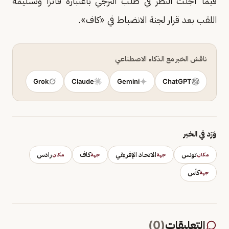
فيما أجلت النظر في طلب الترجي باعتباره فائزًا وتسليمه
اللقب بعد قرار لجنة الانضباط في «كاف».
ناقش الخبر مع الذكاء الاصطناعي
Grok
Claude
Gemini
ChatGPT
وَرَد في الخبر
تونس
الاتحاد الإفريقي
كاف
رادس
مكان
جهة
جهة
مكان
كأس
جهة
التعليقات
(
0
)