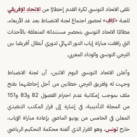
تلقى الاتحاد التونسي لكرة القدم إخطارًا من
الاتحاد الإفريقي
للعبة «
كاف
» لحضور اجتماع لجنة الانضباط بعد غد الأربعاء،
مطالبًا الاتحاد التونسي بتحضير مستنداته المتعلقة بالأحداث
التي رافقت مباراة إياب الدور النهائي لدوري أبطال أفريقيا بين
الترجي التونسي والوداد المغربي.
وأعلن الاتحاد التونسي اليوم الاثنين، أن لجنة الانضباط
وجهت له ولفريق الترجي خطابين من أجل إحاطتهما بفتح
ملف بموجب إمكانية عدم احترام الفصول 82 و83 و151
من المجلة التأديبية، في إشارة إلى قرار المكتب التنفيذي
المعلن في الخامس من يونيو الماضي بإعادة مباراة الإياب،
خارج
تونس
، وهو القرار الذي ألغته محكمة التحكيم الرياضي