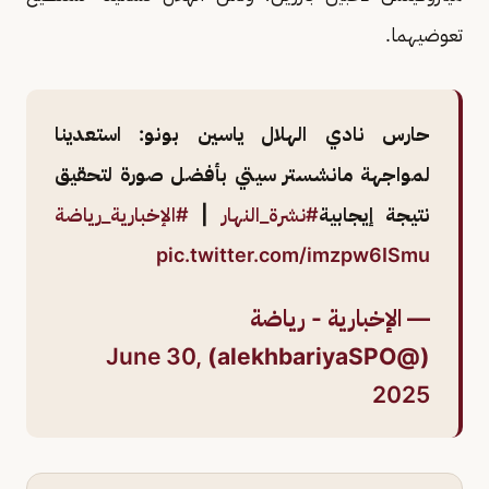
تعوضيهما.
حارس نادي الهلال ياسين بونو: استعدينا
لمواجهة مانشستر سيتي بأفضل صورة لتحقيق
نتيجة إيجابية
#نشرة_النهار
|
#الإخبارية_رياضة
pic.twitter.com/imzpw6ISmu
— الإخبارية - رياضة
June 30,
(@alekhbariyaSPO)
2025