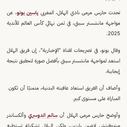
تحدث حارس مرمى نادي الهلال، المغربي
ياسين بونو
، عن
مواجهة مانشستر سيتي، في ثمن نهائي كأس العالم للأندية
2025.
وقال بونو، في تصريحات لقناة "الإخبارية"، إن فريق الهلال
استعد لمواجهة مانشستر سيتي بأفضل صورة لتحقيق نتيجة
إيجابية.
وأضاف أن الفريق استعاد عافيته البدنية، متمنيًا أن تكون
المباراة على مستوى كبير.
وأوضح حارس مرمى الهلال أن
سالم الدوسري
وألكساندر
ميتروفيتش لاعبين بارزين، ولكن الهلال تشكيلة تستطيع