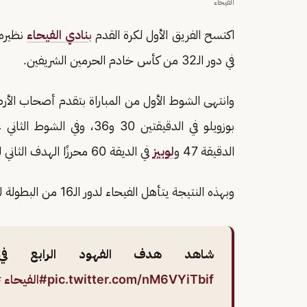
الفيحاء
اكتسح الفريق الأول لكرة القدم ب
نادي الفيحاء
نظيره 
في دور الـ32 من كأس خادم الحرمين الشريفين.
وانتهى الشوط الأول من المباراة بتقدم أصحاب الأرض
بوزويلو في الدقيقتين 30 و36، وفي الشوط الثاني عزز الفيحاء من التقدم بهدفين عن طريق
الدقيقة 47 و
لوبيز
في الديقة 60 محرزًا الهدف الثاني له، لتنتهي المباراة بفوزه برباعية نظيفة.
وبهذه النتيجة يتأهل الفيحاء لدور الـ16 من البطولة لموسم 2024-2025.
شاهد هدف الفهود الرابع 
pic.twitter.com/nM6VYiTbif
#الفيحاء
#