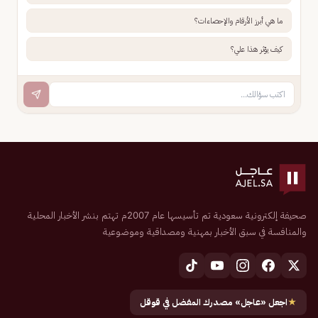
ما هي أبرز الأرقام والإحصاءات؟
كيف يؤثر هذا علي؟
صحيفة إلكترونية سعودية تم تأسيسها عام 2007م تهتم بنشر الأخبار المحلية
والمنافسة في سبق الأخبار بمهنية ومصداقية وموضوعية
★
اجعل «عاجل» مصدرك المفضل في قوقل