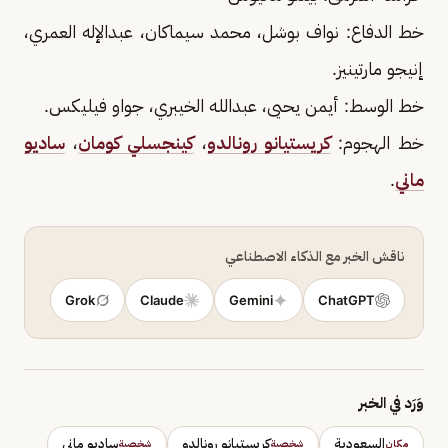
خط الدفاع: نواف بوشل، محمد سيماكان، عبدالإله العمري،
إنيجو مارتينيز.
خط الوسط: أيمن يحيى، عبدالله الخيبري، جواو فيليكس.
خط الهجوم:
كريستيانو رونالدو
،
كينجسلي كومان
،
ساديو
ماني
.
ناقش الخبر مع الذكاء الاصطناعي
Grok
Claude
Gemini
ChatGPT
وَرَد في الخبر
السعودية
كريستيانو رونالدو
ساديو ماني
مكان
شخصية
شخصية