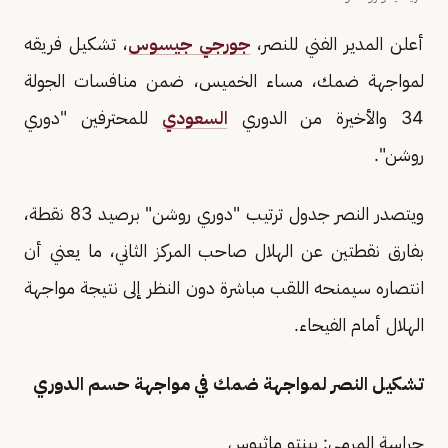
أعلن المدير الفني للنصر،
جورجي جيسوس
، تشكيل فريقه
لمواجهة ضمك، مساء الخميس، ضمن منافسات الجولة
34 والأخيرة من الدوري
السعودي
للمحترفين "دوري
روشن".
ويتصدر النصر جدول ترتيب "دوري روشن" برصيد 83 نقطة،
بفارق نقطتين عن الهلال صاحب المركز الثاني، ما يعني أن
انتصاره سيمنحه اللقب مباشرة دون النظر إلى نتيجة مواجهة
الهلال أمام الفيحاء.
تشكيل النصر لمواجهة ضمك في مواجهة حسم الدوري
حراسة المرمى: بينتو ماثيوس