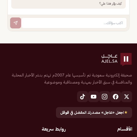
كيف يؤثر هذا علي؟
صحيفة إلكترونية سعودية تم تأسيسها عام 2007م تهتم بنشر الأخبار المحلية
والمنافسة في سبق الأخبار بمهنية ومصداقية وموضوعية
★
اجعل «عاجل» مصدرك المفضل في قوقل
الأقسام
روابط سريعة