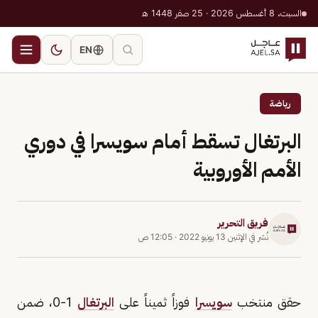
السبت، 8 أغسطس 2026 · 25 صفر 1448 هـ
EN
رياضة
البرتغال تسقط أمام سويسرا في دوري
الأمم الأوروبية
فريق التحرير
نُشر في
الإثنين 13 يونيو 2022
·
12:05 ص
حقق منتخب
سويسرا
فوزاً ثميناً على
البرتغال
1-0، ضمن