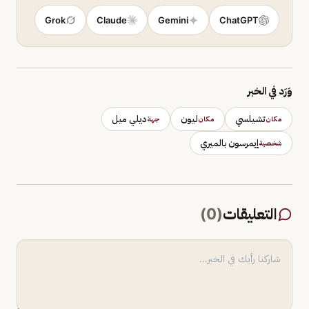
Grok
Claude
Gemini
ChatGPT
وَرَد في الخبر
تشيلسي
ليون
ديلي ميل
مكان
مكان
جهة
إيمرسون بالميري
شخصية
التعليقات
(
0
)