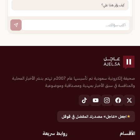
كيف يؤثر هذا علي؟
صحيفة إلكترونية سعودية تم تأسيسها عام 2007م تهتم بنشر الأخبار المحلية
والمنافسة في سبق الأخبار بمهنية ومصداقية وموضوعية
★
اجعل «عاجل» مصدرك المفضل في قوقل
الأقسام
روابط سريعة