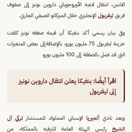
الاثنين، انتقال لاعبه الأوروجوياني داروين نونيز إلى صفوف
فريق
ليفربول
الإنجليزي خلال الميركاتو الصيفي الجاري.
وفي بيان رسمي أكد بنفيكا أن قيمة صفقة نونيز كلفت
خزينة ليفربول 75 مليون يورو، بالإضافةإلى بعض المتغيرات
التي قد تصل بالصفقة إلى 100 مليون يورو.
اقرأ أيضًا:
بنفيكا يعلن انتقال داروين نونيز
إلى ليفربول
ويعد نادي
ألميريا
الإسباني المملوك للمستشار
تركي آل
الشيخ
رئيس الهيئة العامة للترفيه بالمملكة، من