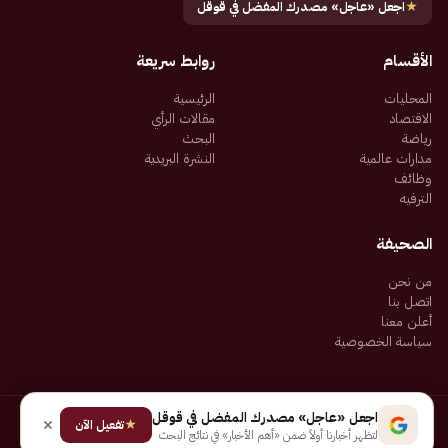
★
اجعل «عاجل» مصدرك المفضل في قوقل
الأقسام
روابط سريعة
المحليات
الرئيسية
الاقتصاد
مقالات الرأي
رياضة
البحث
مدارات عالمية
النشرة البريدية
وظائف
الترفيه
الصحيفة
من نحن
اتصل بنا
أعلن معنا
سياسة الخصوصية
اجعل «عاجل» مصدرك المفضل في قوقل
★
جميع الحقوق محفوظة لـ شركة إيجاز للنشر الإلكتروني المالكة لصحيفة عاجل
تفعيل الآن
لتظهر أخبارنا أولاً ضمن «أهم الأخبار» في نتائج البحث
سياسة الخصوصية
شروط الاستخدام