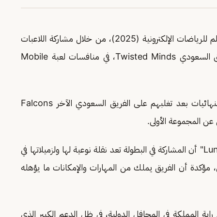
لحظة تاريخية في بطولة كأس العالم للرياضات الإلكترونية (2025)، من خلال مشاركة اللاعبات
السعوديات Lynx و Lunar و Livin ضمن الفريق السعودي Twisted Minds، في منافسات لعبة Mobile
وتأهل الفريق من مرحلة المجموعات إلى مرحلة النهائيات بعد تغلبهم على الفريق السعودي الآخر Falcons
وأوضحت لاعبة فريق تويستد مايندز السعودية "Lunar" أن المشاركة في البطولة تعد نقلة نوعية لها ولزميلاتها في
 مؤكدة أن الفريق يملك من المهارات والإمكانات ما يؤهله
اية المملكة في المحافل الدولية، في ظل الدعم الكبير الذي