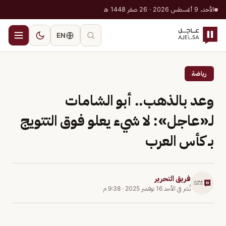
الأحد، 9 أغسطس 2026 · 26 صفر 1448 هـ
EN
رياضة
وعد بالذهب.. أبو الشامات
لـ«عاجل»: لا شيء يعلو فوق التتويج
بـ كأس العرب
فريق التحرير
نُشر في
الأحد 16 نوفمبر 2025
·
9:38 م