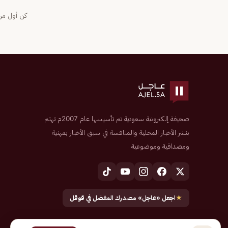
كن أول من 
صحيفة إلكترونية سعودية تم تأسيسها عام 2007م تهتم
بنشر الأخبار المحلية والمنافسة في سبق الأخبار بمهنية
ومصداقية وموضوعية
★
اجعل «عاجل» مصدرك المفضل في قوقل