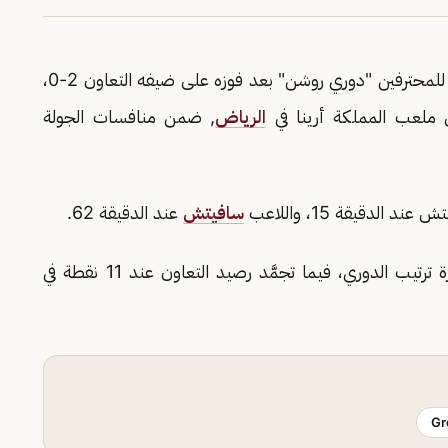
واصل فريق الهلال صدارتَه لترتيب الدوري السعودي للمحترفين "دوري روشن" بعد فوزه على ضيفه التعاون 2-0،
 ملعب المملكة أرينا في
الرياض
, ضمن منافسات الجولة
لدقيقة 15، واللاعب
سافيتش
عند الدقيقة 62.
بهذه النتيجة, يصل الهلال إلى النقطة 24 في صدارة ترتيب الدوري، فيما تجمَّد رصيد التعاون عند 11 نقطة في
Gr